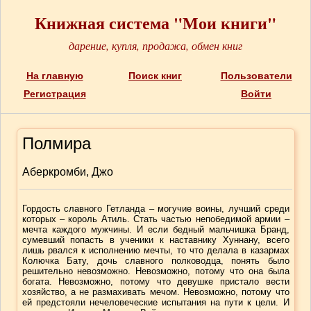
Книжная система "Мои книги"
дарение, купля, продажа, обмен книг
На главную
Поиск книг
Пользователи
Регистрация
Войти
Полмира
Аберкромби, Джо
Гордость славного Гетланда – могучие воины, лучший среди
которых – король Атиль. Стать частью непобедимой армии –
мечта каждого мужчины. И если бедный мальчишка Бранд,
сумевший попасть в ученики к наставнику Хуннану, всего
лишь рвался к исполнению мечты, то что делала в казармах
Колючка Бату, дочь славного полководца, понять было
решительно невозможно. Невозможно, потому что она была
богата. Невозможно, потому что девушке пристало вести
хозяйство, а не размахивать мечом. Невозможно, потому что
ей предстояли нечеловеческие испытания на пути к цели. И