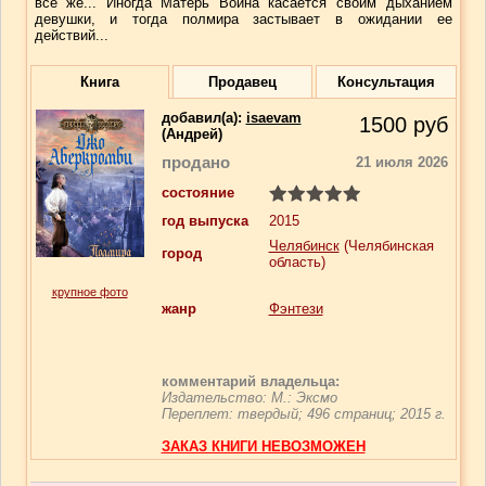
все же... Иногда Матерь Война касается своим дыханием
девушки, и тогда полмира застывает в ожидании ее
действий...
Книга
Продавец
Консультация
добавил(a):
isaevam
1500
руб
(Андрей)
продано
21 июля 2026
состояние
год выпуска
2015
Челябинск
(Челябинская
город
область)
крупное фото
жанр
Фэнтези
комментарий владельца:
Издательство: М.: Эксмо
Переплет: твердый; 496 страниц; 2015 г.
ЗАКАЗ КНИГИ НЕВОЗМОЖЕН