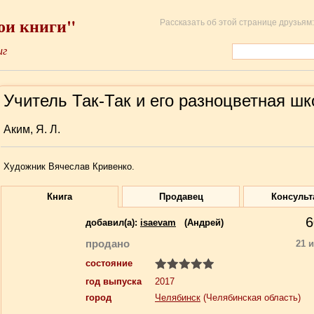
ои книги"
Рассказать об этой странице друзьям:
иг
Учитель Так-Так и его разноцветная шк
Аким, Я. Л.
Художник Вячеслав Кривенко.
Книга
Продавец
Консульт
6
добавил(a):
isaevam
(Андрей)
продано
21 
состояние
год выпуска
2017
город
Челябинск
(Челябинская область)