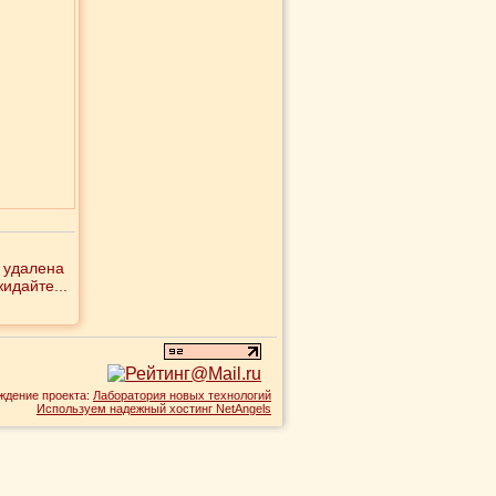
 удалена
идайте...
ждение проекта:
Лаборатория новых технологий
Используем надежный хостинг NetAngels