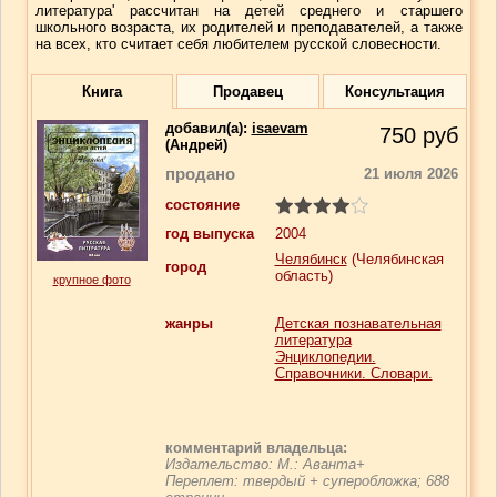
литература' рассчитан на детей среднего и старшего
школьного возраста, их родителей и преподавателей, а также
на всех, кто считает себя любителем русской словесности.
Книга
Продавец
Консультация
добавил(a):
isaevam
750
руб
(Андрей)
продано
21 июля 2026
состояние
год выпуска
2004
Челябинск
(Челябинская
город
область)
крупное фото
жанры
Детская познавательная
литература
Энциклопедии.
Справочники. Словари.
комментарий владельца:
Издательство: М.: Аванта+
Переплет: твердый + суперобложка; 688