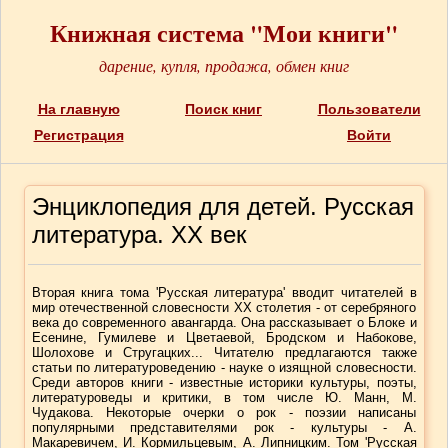
Книжная система "Мои книги"
дарение, купля, продажа, обмен книг
На главную
Поиск книг
Пользователи
Регистрация
Войти
Энциклопедия для детей. Русская
литература. XX век
Вторая книга тома 'Русская литература' вводит читателей в
мир отечественной словесности XX столетия - от серебряного
века до современного авангарда. Она рассказывает о Блоке и
Есенине, Гумилеве и Цветаевой, Бродском и Набокове,
Шолохове и Стругацких... Читателю предлагаются также
статьи по литературоведению - науке о изящной словесности.
Среди авторов книги - известные историки культуры, поэты,
литературоведы и критики, в том числе Ю. Манн, М.
Чудакова. Некоторые очерки о рок - поэзии написаны
популярными представителями рок - культуры - А.
Макаревичем, И. Кормильцевым, А. Липницким. Том 'Русская