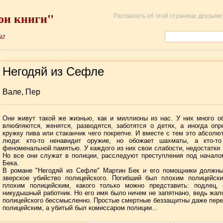
ои книги"
Рассказать об этой странице друзьям:
иг
Негодяй из Сефле
Вале, Пер
Они живут такой же жизнью, как и миллионы из нас. У них много о
влюбляются, женятся, разводятся, заботятся о детях, а иногда оп
кружку пива или стаканчик чего покрепче. И вместе с тем это абсолю
люди: кто-то ненавидит оружие, но обожает шахматы, а кто-то
феноменальной памятью. У каждого из них свои слабости, недостатки 
Но все они служат в полиции, расследуют преступления под начал
Бека.
В романе "Негодяй из Сефле" Мартин Бек и его помощники должны
зверское убийство полицейского. Погибший был плохим полицейск
плохим полицейским, какого только можно представить: подлец, 
никудышный работник. Но его имя было ничем не запятнано, ведь жал
полицейского бессмысленно. Простые смертные беззащитны даже пер
полицейским, а убитый был комиссаром полиции...