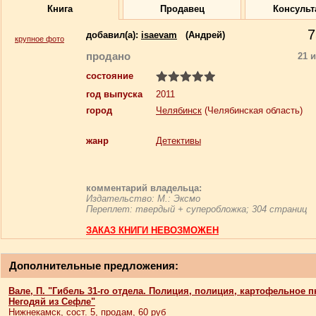
Книга
Продавец
Консульт
7
добавил(a):
isaevam
(Андрей)
крупное фото
продано
21 
состояние
год выпуска
2011
город
Челябинск
(Челябинская область)
жанр
Детективы
комментарий владельца:
Издательство: М.: Эксмо
Переплет: твердый + суперобложка; 304 страниц
ЗАКАЗ КНИГИ НЕВОЗМОЖЕН
Дополнительные предложения:
Вале, П. "Гибель 31-го отдела. Полиция, полиция, картофельное п
Негодяй из Сефле"
Нижнекамск, сост. 5, продам, 60 руб