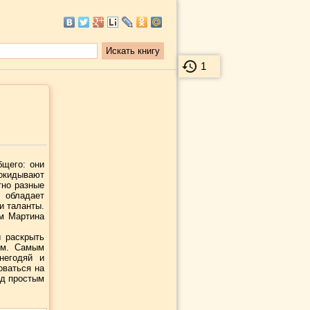
1
бщего: они
рокидывают
тно разные
 обладает
и таланты.
ом Мартина
 раскрыть
им. Самым
негодяй и
оваться на
ед простым