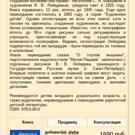
созданная великими мастерами - писателем С. Я. Маршаком и
художником В. В. Лебедевым, увидела свет в 1925 году.
Книга издавалась 12 раз, вплоть до 1945 года. Еще одно
переиздание состоялось в 1982 году, в серии "Художники
детям". Однако иллюстрации во всех этих книгах хотя и
похожи на оригиналы, созданные художником, но выглядят
более условными, плакатными. Известно, что в типографиях
вплоть до 90-х годов рисунки сильно ретушировали и
упрощали, приспосабливая их под существующие
возможности полиграфии. Видимо, иллюстрации Лебедева
подверглись той же процедуре - были переведены из тоновых
в штриховые.
Новое переиздание сказки "О глупом мышонке",
подготовленное издательством "Мелик-Пашаев", напечатано с
подлинных рисунков В. В. Лебедева, хранящихся в
Государственном Русском музее (г. Санкт-Петербург).
Впервые любители и знатоки книжной графики могут видеть
иллюстрации такими, какие они есть на самом деле, - с
полутонами, тонкими цветовыми переходами и мелкими
деталями.
Рекомендуется детям младшего дошкольного возраста, а
также родителям, неравнодушным к переизданиям раритетной
детской литературы.
ISBN: 978-5-00-0
Книга
Продавец
Консультация
добавил(a):
elpha
1690
руб