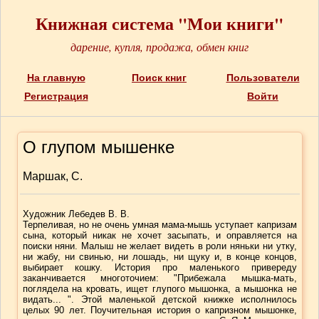
Книжная система "Мои книги"
дарение, купля, продажа, обмен книг
На главную
Поиск книг
Пользователи
Регистрация
Войти
О глупом мышенке
Маршак, С.
Художник Лебедев В. В.
Терпеливая, но не очень умная мама-мышь уступает капризам
сына, который никак не хочет засыпать, и оправляется на
поиски няни. Малыш не желает видеть в роли няньки ни утку,
ни жабу, ни свинью, ни лошадь, ни щуку и, в конце концов,
выбирает кошку. История про маленького привереду
заканчивается многоточием: "Прибежала мышка-мать,
поглядела на кровать, ищет глупого мышонка, а мышонка не
видать... ". Этой маленькой детской книжке исполнилось
целых 90 лет. Поучительная история о капризном мышонке,