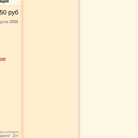
ация
50
руб
густа 2026
тия
рез которую
удану"
. Для