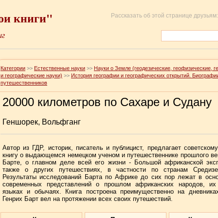
ои книги"
Рассказать об этой странице друзьям:
иг
Категории
>>
Естественные науки
>>
Науки о Земле (геодезические, геофизические, г
и географические науки)
>>
История географии и географических открытий. Биографи
путешественников
20000 километров по Сахаре и Судану
Геншорек, Вольфганг
Автор из ГДР, историк, писатель и публицист, предлагает советском
книгу о выдающемся немецком ученом и путешественнике прошлого ве
Барте, о главном деле всей его жизни - Большой африканской экс
также о других путешествиях, в частности по странам Средизе
Результаты исследований Барта по Африке до сих пор лежат в осн
современных представлений о прошлом африканских народов, их 
языках и обычаях. Книга построена преимущественно на дневниках
Генрих Барт вел на протяжении всех своих путешествий.