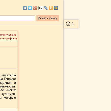
1
еологические
и географов и
у читателю
ка Генрихе
педиции, а
мноморья.
ове многих
культуре,
, которые