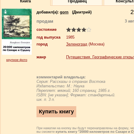
Книга
Продавец
Консульт
2
добавил(a):
gorn
(Дмитрий)
продам
3 ав
состояние
год выпуска
1985
город
Зеленоград
(Москва)
жанр
Путешествия. Географические откры
крупное фото
комментарий владельца:
Серия: Рассказы о странах Востока
Издательство: М.: Наука
Переплет: мягкий; 160 страниц; 1985 г.
ISBN: [не указан]; Формат: стандартный.
шк. п. 3 п.
При нажатии на кнопку вы будут перенаправлены на форму, че
вы сможете
купить книгу "20000 километров по Сахаре и С