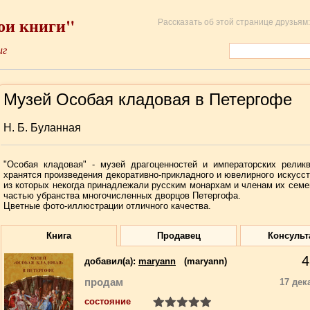
ои книги"
Рассказать об этой странице друзьям:
иг
Музей Особая кладовая в Петергофе
Н. Б. Буланная
"Особая кладовая" - музей драгоценностей и императорских релик
хранятся произведения декоративно-прикладного и ювелирного искусст
из которых некогда принадлежали русским монархам и членам их семе
частью убранства многочисленных дворцов Петергофа.
Цветные фото-иллюстрации отличного качества.
Книга
Продавец
Консульт
4
добавил(a):
maryann
(maryann)
продам
17 дек
состояние