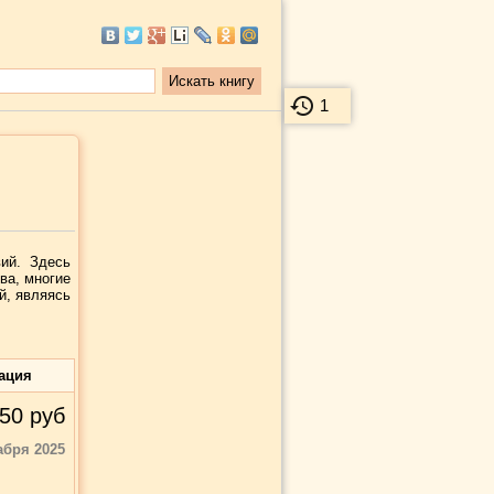
1
вий. Здесь
ва, многие
й, являясь
ация
50
руб
абря 2025