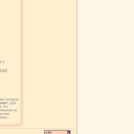
я с
ВАЯ.
рез которую
гофе"
. Для
, кто
внимание на
прочие
ежных