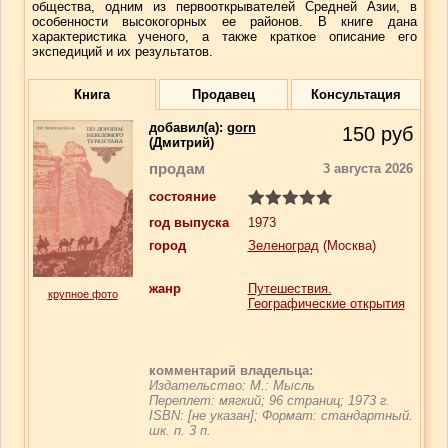
общества, одним из первооткрывателей Средней Азии, в
особенности высокогорных ее районов. В книге дана
характеристика ученого, а также краткое описание его
экспедиций и их результатов.
Книга
Продавец
Консультация
добавил(a):
gorn
150
руб
(Дмитрий)
продам
3 августа 2026
состояние
год выпуска
1973
город
Зеленоград
(Москва)
жанр
Путешествия.
крупное фото
Географические открытия
комментарий владельца:
Издательство: М.: Мысль
Переплет: мягкий; 96 страниц; 1973 г.
ISBN: [не указан]; Формат: стандартный.
шк. п. 3 п.