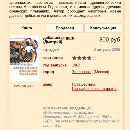
аргонаватах, воспетых прославленным древнегреческим
поэтом Аполлонием Родосским, и о многих других древних
океанских плаваниях. Автор сообщает некоторые новые
данные, добытые им в многолетних исследованиях.
Книга
Продавец
Консультация
добавил(a):
gorn
300
руб
(Дмитрий)
продам
3 августа 2026
состояние
год выпуска
1962
город
Зеленоград
(Москва)
жанр
Путешествия.
крупное фото
Географические открытия
комментарий владельца:
Издательство: Географгиз
Переплет: мягкий; 83 страниц; 1962 г.
ISBN: [не указан]; Формат: стандартный.
шк. п. 3 п.