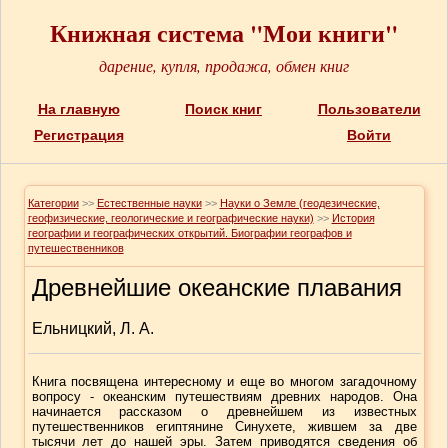
Книжная система "Мои книги"
дарение, купля, продажа, обмен книг
На главную
Поиск книг
Пользователи
Регистрация
Войти
Категории
>>
Естественные науки
>>
Науки о Земле (геодезические,
геофизические, геологические и географические науки)
>>
История
географии и географических открытий. Биографии географов и
путешественников
Древнейшие океанские плавания
Ельницкий, Л. А.
Книга посвящена интересному и еще во многом загадочному
вопросу - океанским путешествиям древних народов. Она
начинается рассказом о древнейшем из известных
путешественников египтянине Синухете, жившем за две
тысячи лет до нашей эры. Затем приводятся сведения об