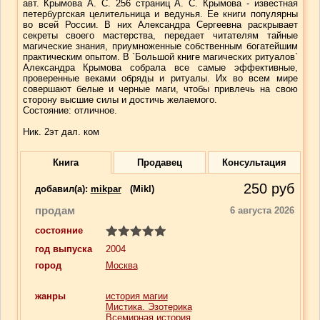
авт. Крымова А. С. 256 страниц А. С. Крымова - известная
петербургская целительница и ведунья. Ее книги популярны
во всей России. В них Александра Сергеевна раскрывает
секреты своего мастерства, передает читателям тайные
магические знания, приумноженные собственным богатейшим
практическим опытом. В `Большой книге магических ритуалов`
Александра Крымова собрала все самые эффективные,
проверенные веками обряды и ритуалы. Их во всем мире
совершают белые и черные маги, чтобы привлечь на свою
сторону высшие силы и достичь желаемого.
Состояние: отличное.
Ник. 2эт дал. ком
Книга
Продавец
Консультация
250
руб
добавил(a):
mikpar
(Mikl)
продам
6 августа 2026
состояние
год выпуска
2004
город
Москва
жанры
история магии
Мистика. Эзотерика
Всемирная история