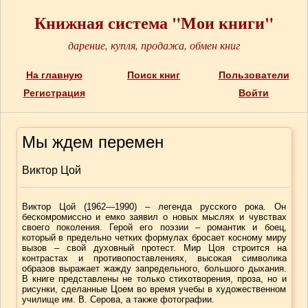
Книжная система "Мои книги"
дарение, купля, продажа, обмен книг
На главную
Поиск книг
Пользователи
Регистрация
Войти
Мы ждем перемен
Виктор Цой
Виктор Цой (1962—1990) – легенда русского рока. Он
бескомромиссно и емко заявил о новых мыслях и чувствах
своего поколения. Герой его поэзии – романтик и боец,
который в предельно четких формулах бросает косному миру
вызов – свой духовный протест. Мир Цоя строится на
контрастах и противопоставлениях, высокая символика
образов выражает жажду запредельного, большого дыхания.
В книге представлены не только стихотворения, проза, но и
рисунки, сделанные Цоем во время учебы в художественном
училище им. В. Серова, а также фотографии.