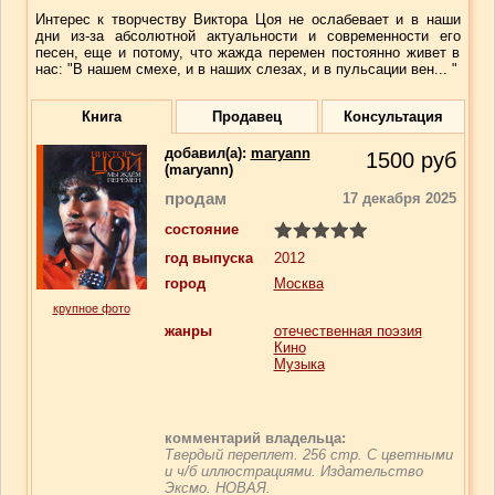
Интерес к творчеству Виктора Цоя не ослабевает и в наши
дни из-за абсолютной актуальности и современности его
песен, еще и потому, что жажда перемен постоянно живет в
нас: "В нашем смехе, и в наших слезах, и в пульсации вен... "
Книга
Продавец
Консультация
добавил(a):
maryann
1500
руб
(maryann)
продам
17 декабря 2025
состояние
год выпуска
2012
город
Москва
крупное фото
жанры
отечественная поэзия
Кино
Музыка
комментарий владельца:
Твердый переплет. 256 стр. С цветными
и ч/б иллюстрациями. Издательство
Эксмо. НОВАЯ.