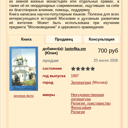
их земной жизнью монастырях или отдельных храмах, а
также об их неординарных современниках, ощутивших на себе
их благотворное влияние, помощь, поддержку.
Книга написана научно-популярным языком. Полезна для всех
интересующихся историей Московии и духовным развитием
её жителем. Может быть использована при изучении
предмета "Москвоведение" и церковного краеведения.
Книга
Продавец
Консультация
добавил(a):
lasto4ka.sm
700
руб
(Юлия)
продам
25 июля 2026
состояние
год выпуска
1997
город
Зеленоград
(Москва)
жанры
Нехудожественная
крупное фото
литература
Религия: христианство
Философия
Религия