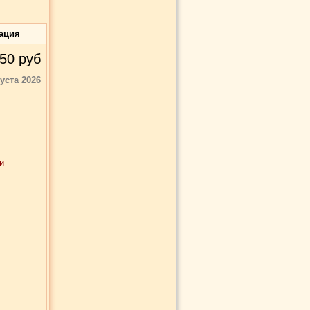
ация
50
руб
густа 2026
и