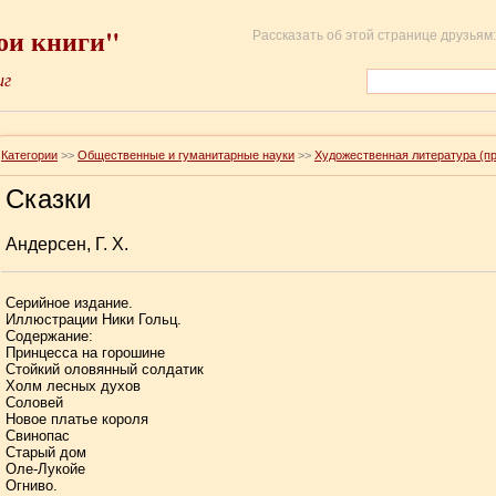
ои книги"
Рассказать об этой странице друзьям:
иг
Категории
>>
Общественные и гуманитарные науки
>>
Художественная литература (п
Сказки
Андерсен, Г. Х.
Серийное издание.
Иллюстрации Ники Гольц.
Содержание:
Принцесса на горошине
Стойкий оловянный солдатик
Холм лесных духов
Соловей
Новое платье короля
Свинопас
Старый дом
Оле-Лукойе
Огниво.