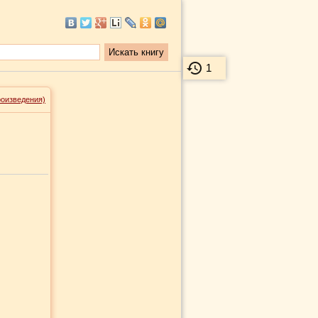
1
роизведения)