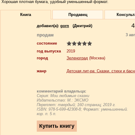
Хорошая плотная бумага, удобный уменьшенный формат.
Книга
Продавец
Консульт
4
добавил(a):
gorn
(Дмитрий)
продам
3 ав
состояние
год выпуска
2019
город
Зеленоград
(Москва)
жанр
Детская лит-ра: Сказки. стихи и басн
комментарий владельца:
Серия: Мои любимые сказки
Издательство: М.: ЭКСМО
Переплет: твердый; 160 страниц; 2019 г.
ISBN: 978-5-699-42308-8; Формат: уменьшенный.
кор. п. 5 п.