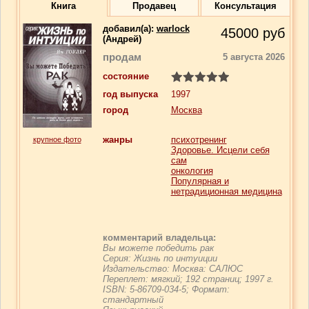
Книга
Продавец
Консультация
добавил(a):
warlock
45000
руб
(Андрей)
продам
5 августа 2026
состояние
год выпуска
1997
город
Москва
жанры
психотренинг
крупное фото
Здоровье. Исцели себя
сам
онкология
Популярная и
нетрадиционная медицина
комментарий владельца:
Вы можете победить рак
Серия: Жизнь по интуиции
Издательство: Москва: САЛЮС
Переплет: мягкий; 192 страниц; 1997 г.
ISBN: 5-86709-034-5; Формат:
стандартный