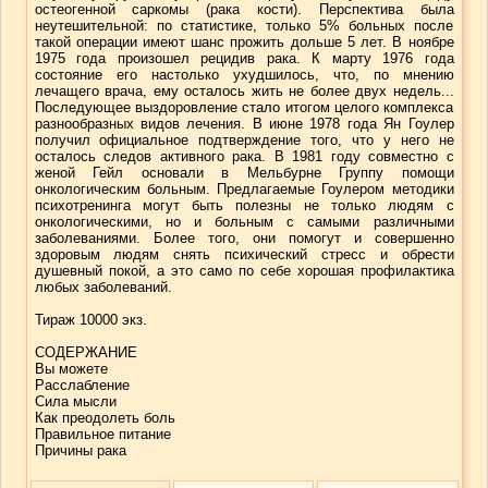
остеогенной саркомы (рака кости). Перспектива была
неутешительной: по статистике, только 5% больных после
такой операции имеют шанс прожить дольше 5 лет. В ноябре
1975 года произошел рецидив рака. К марту 1976 года
состояние его настолько ухудшилось, что, по мнению
лечащего врача, ему осталось жить не более двух недель...
Последующее выздоровление стало итогом целого комплекса
разнообразных видов лечения. В июне 1978 года Ян Гоулер
получил официальное подтверждение того, что у него не
осталось следов активного рака. В 1981 году совместно с
женой Гейл основали в Мельбурне Группу помощи
онкологическим больным. Предлагаемые Гоулером методики
психотренинга могут быть полезны не только людям с
онкологическими, но и больным с самыми различными
заболеваниями. Более того, они помогут и совершенно
здоровым людям снять психический стресс и обрести
душевный покой, а это само по себе хорошая профилактика
любых заболеваний.
Тираж 10000 экз.
СОДЕРЖАНИЕ
Вы можете
Расслабление
Сила мысли
Как преодолеть боль
Правильное питание
Причины рака