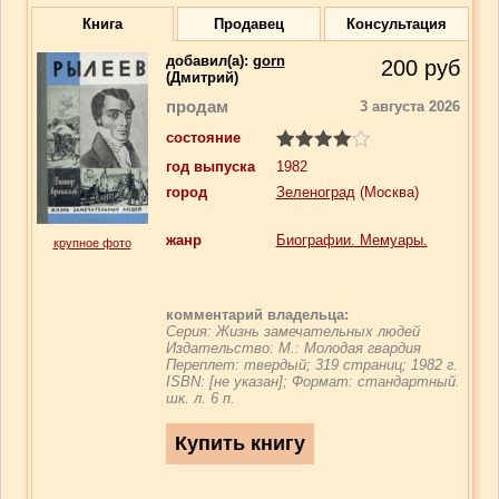
Книга
Продавец
Консультация
добавил(a):
gorn
200
руб
(Дмитрий)
продам
3 августа 2026
состояние
год выпуска
1982
город
Зеленоград
(Москва)
жанр
Биографии. Мемуары.
крупное фото
комментарий владельца:
Серия: Жизнь замечательных людей
Издательство: М.: Молодая гвардия
Переплет: твердый; 319 страниц; 1982 г.
ISBN: [не указан]; Формат: стандартный.
шк. л. 6 п.