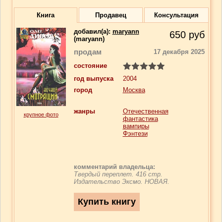
Книга
Продавец
Консультация
добавил(a):
maryann
650
руб
(maryann)
продам
17 декабря 2025
состояние
год выпуска
2004
город
Москва
жанры
Отечественная
крупное фото
фантастика
вампиры
Фэнтези
комментарий владельца:
Твердый переплет. 416 стр.
Издательство Эксмо. НОВАЯ.