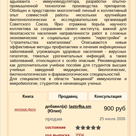
адьюванта - иммуномодулятора, разработки опытно-
промышленной технологии производства препаратов.
Обобщен и представлен многолетний личный и коллективный
опыт совместной работы нескольких крупнейших
биотехнологических и исследовательских организаций
Советского Союза. Ярко отражена борьба научного
коллектива за сохранение своего института, важной для
безопасности населения направленности работ в сложных
экономических и социальных условиях "перестройки" и
"строительства капитализма". Описываются новые
эффективные методы профилактики и лечения инфекционных
заболеваний, угрожающих здоровью населения - вирусных
гепатитов, тяжелых урогенитальных инфекций, а также
заболеваний, относящихся к особо опасным. Рекомендована
как дополнительное учебное пособие для студентов высших
учебных заведений медицинских, биологических,
биотехнологических и фармакологических специальностей.
Для специалистов в области "вакцинной" иммунологии и
микробиологии, студентов и начинающих ученых.
Книга
Продавец
Консультация
добавил(a):
lasto4ka.sm
900
руб
крупное фото
(Юлия)
продам
25 июля 2026
состояние
год выпуска
2004