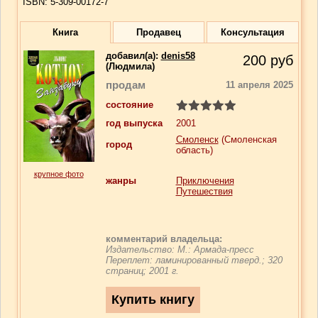
ISBN: 5-309-00172-7
Книга
Продавец
Консультация
добавил(a):
denis58
200
руб
(Людмила)
продам
11 апреля 2025
состояние
год выпуска
2001
Смоленск
(Смоленская
город
область)
крупное фото
жанры
Приключения
Путешествия
комментарий владельца:
Издательство: М.: Армада-пресс
Переплет: ламинированный тверд.; 320
страниц; 2001 г.