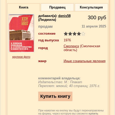
Книга
Продавец
Консультация
добавил(a):
denis58
300
руб
(Людмила)
продам
11 апреля 2025
состояние
год выпуска
1976
Смоленск
(Смоленская
город
область)
крупное фото
жанр
Иные социальные явления
комментарий владельца:
Издательство: М.: Плакат
Переплет: мягкий; 40 страниц; 1976 г.
При нажатии на кнопку вы будут перенаправлены
на форму, через которую вы сможете
купить