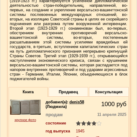
(1919-1923 гг.) характеризуется усиленной дипломатической
деятельностью стран-победительниц, направленной, во-
первых, на создание и укрепление версальско-вашингтонской
системы послевоенных международных отношений, во-
вторых, на изоляцию Советской страны в целях ее скорейшего
подчинения или разгрома путем вооруженной интервенции.
Второй этап (1923-1929 гг.) ознаменован был, во-первых,
обострением внутренних противоречий версальско-
вашингтонской системы, во-вторых, постепенным
расшатыванием этой системы усилиями враждебных ей
государств, в-третьих, вступлением капиталистических стран
на путь дипломатического признания непрерывно крепнущей
Страны Советов. Третий этап (1929-1939 гг.), открывающийся
наступлением экономического кризиса, связан с крушением
версальско-вашингтонской системы, которая распадается под
напором внутренних противоречий и под ударами агрессивных
стран - Германии, Италии, Японии, объединяющихся в блок
поджигателей войны.
Книга
Продавец
Консультация
добавил(a):
denis58
1000
руб
(Людмила)
продам
11 апреля 2025
крупное фото
состояние
год выпуска
1945