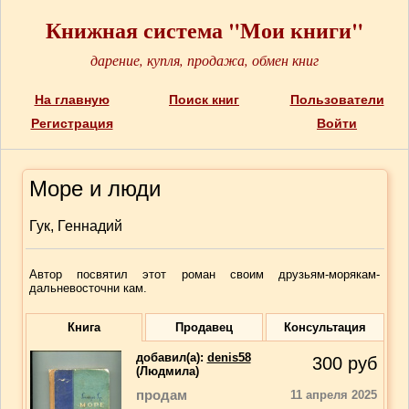
Книжная система "Мои книги"
дарение, купля, продажа, обмен книг
На главную
Поиск книг
Пользователи
Регистрация
Войти
Море и люди
Гук, Геннадий
Автор посвятил этот роман своим друзьям-морякам-
дальневосточни кам.
Книга
Продавец
Консультация
добавил(a):
denis58
300
руб
(Людмила)
продам
11 апреля 2025