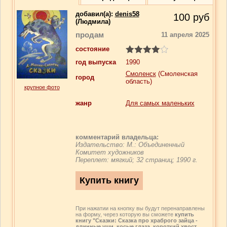
добавил(a):
denis58
100
руб
(Людмила)
продам
11 апреля 2025
состояние
год выпуска
1990
Смоленск
(Смоленская
город
область)
крупное фото
жанр
Для самых маленьких
комментарий владельца:
Издательство: М.: Объединенный
Комитет художников
Переплет: мягкий; 32 страниц; 1990 г.
При нажатии на кнопку вы будут перенаправлены
на форму, через которую вы сможете
купить
книгу "Сказки: Сказка про храброго зайца -
длинные уши, косые глаза, короткий хвост.