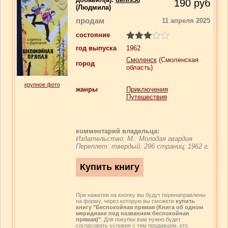
190
руб
(Людмила)
продам
11 апреля 2025
состояние
год выпуска
1962
Смоленск
(Смоленская
город
область)
крупное фото
жанры
Приключения
Путешествия
комментарий владельца:
Издательство: М.: Молодая гвардия
Переплет: твердый; 296 страниц; 1962 г.
При нажатии на кнопку вы будут перенаправлены
на форму, через которую вы сможете
купить
книгу "Беспокойная прямая (Книга об одном
меридиане под названием беспокойная
прямая)"
. Для покупки вам нужно будет
согласовать условия с тем продавцом, кто