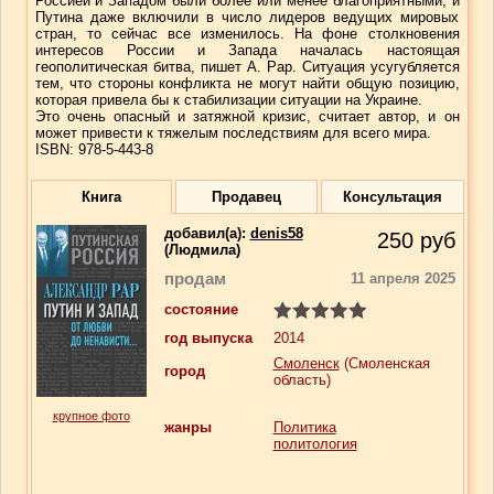
Россией и Западом были более или менее благоприятными, и
Путина даже включили в число лидеров ведущих мировых
стран, то сейчас все изменилось. На фоне столкновения
интересов России и Запада началась настоящая
геополитическая битва, пишет А. Рар. Ситуация усугубляется
тем, что стороны конфликта не могут найти общую позицию,
которая привела бы к стабилизации ситуации на Украине.
Это очень опасный и затяжной кризис, считает автор, и он
может привести к тяжелым последствиям для всего мира.
ISBN: 978-5-443-8
Книга
Продавец
Консультация
добавил(a):
denis58
250
руб
(Людмила)
продам
11 апреля 2025
состояние
год выпуска
2014
Смоленск
(Смоленская
город
область)
крупное фото
жанры
Политика
политология