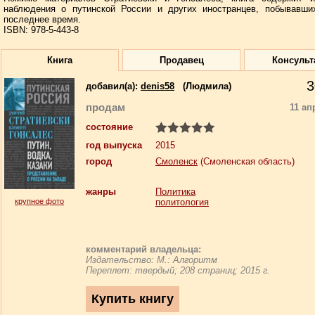
наблюдения о путинской России и других иностранцев, побывавши
последнее время.
ISBN: 978-5-443-8
Книга
Продавец
Консульт
3
добавил(a):
denis58
(Людмила)
продам
11 ап
состояние
год выпуска
2015
город
Смоленск
(Смоленская область)
жанры
Политика
крупное фото
политология
комментарий владельца:
Издательство: М.: Алгоритм
Переплет: твердый; 208 страниц; 2015 г.