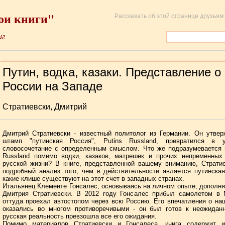
ои книги"
Рассказать об этой странице друзьям:
иг
Путин, водка, казаки. Представление о
России на Западе
Стратиевски, Дмитрий
Дмитрий Стратиевски - известный политолог из Германии. Он утвер
штамп "путинская Россия", Putins Russland, превратился в у
словосочетание с определенным смыслом. Что же подразумевается 
Russland помимо водки, казаков, матрешек и прочих непременных 
русской жизни? В книге, представленной вашему вниманию, Страти
подробный анализ того, чем в действительности является путинска
какие клише существуют на этот счет в западных странах.
Итальянец Клементе Гонсалес, основываясь на личном опыте, дополня
Дмитрия Стратиевски. В 2012 году Гонсалес прибыл самолетом в 
оттуда проехал автостопом через всю Россию. Его впечатления о на
оказались во многом противоречивыми - он был готов к неожиданн
русская реальность превзошла все его ожидания.
Помимо материалов Стратиевски и Гонсалеса, книга содержит и