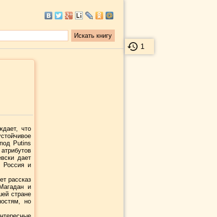
1
ждает, что
стойчивое
под Putins
атрибутов
евски дает
я Россия и
ет рассказ
Магадан и
шей стране
остям, но
нтересные