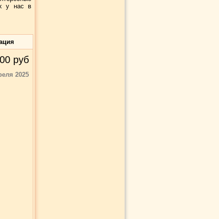
х у нас в
ация
00
руб
реля 2025