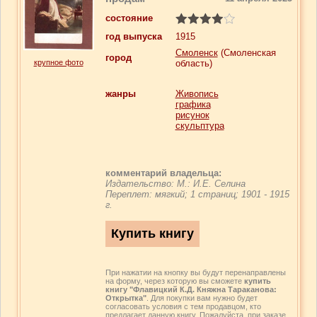
состояние
год выпуска
1915
Смоленск
(Смоленская
город
крупное фото
область)
жанры
Живопись
графика
рисунок
скульптура
комментарий владельца:
Издательство: М.: И.Е. Селина
Переплет: мягкий; 1 страниц; 1901 - 1915
г.
При нажатии на кнопку вы будут перенаправлены
на форму, через которую вы сможете
купить
книгу "Флавицкий К.Д. Княжна Тараканова:
Открытка"
. Для покупки вам нужно будет
согласовать условия с тем продавцом, кто
предлагает данную книгу. Пожалуйста, при заказе