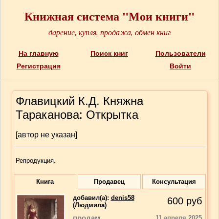
Книжная система "Мои книги"
дарение, купля, продажа, обмен книг
На главную
Поиск книг
Пользователи
Регистрация
Войти
Флавицкий К.Д. Княжна
Тараканова: Открытка
[автор не указан]
Репродукция.
Книга
Продавец
Консультация
добавил(a):
denis58
600
руб
(Людмила)
продам
11 апреля 2025