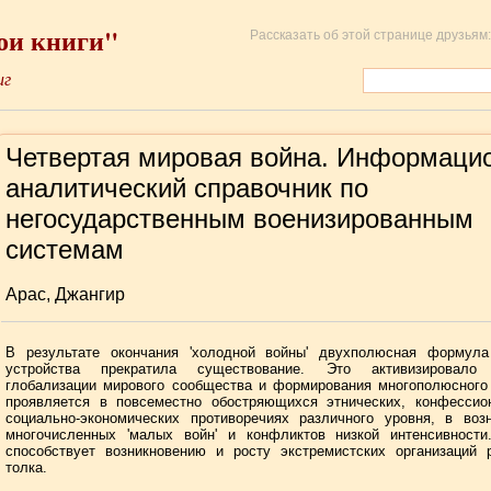
ои книги"
Рассказать об этой странице друзьям:
иг
Четвертая мировая война. Информаци
аналитический справочник по
негосударственным военизированным
системам
Арас, Джангир
В результате окончания 'холодной войны' двухполюсная формула
устройства прекратила существование. Это активизировало
глобализации мирового сообщества и формирования многополюсного
проявляется в повсеместно обостряющихся этнических, конфессио
социально-экономических противоречиях различного уровня, в воз
многочисленных 'малых войн' и конфликтов низкой интенсивности
способствует возникновению и росту экстремистских организаций 
толка.