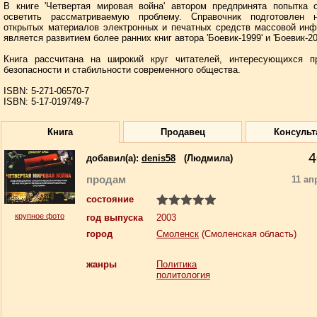
В книге 'Четвертая мировая война' автором предпринята попытка 
осветить рассматриваемую проблему. Справочник подготовлен 
открытых материалов электронных и печатных средств массовой ин
является развитием более ранних книг автора 'Боевик-1999' и 'Боевик-20
Книга рассчитана на широкий круг читателей, интересующихся п
безопасности и стабильности современного общества.
ISBN: 5-271-06570-7
ISBN: 5-17-019749-7
Книга
Продавец
Консульт
4
добавил(a):
denis58
(Людмила)
продам
11 ап
состояние
крупное фото
год выпуска
2003
город
Смоленск
(Смоленская область)
жанры
Политика
политология