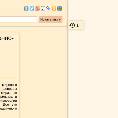
1
онно-
 мирового
 процессы
 мира, что
нальных и
никновении
. Все это
различного