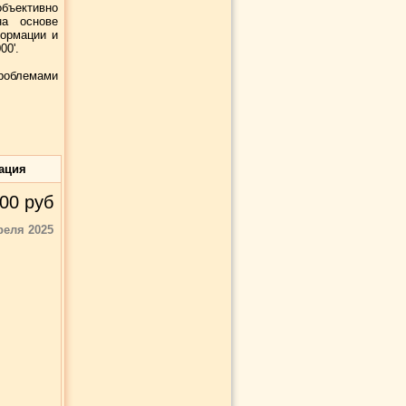
объективно
на основе
формации и
00'.
роблемами
ация
00
руб
реля 2025