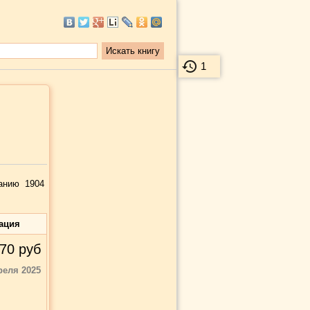
1
анию 1904
ация
70
руб
реля 2025