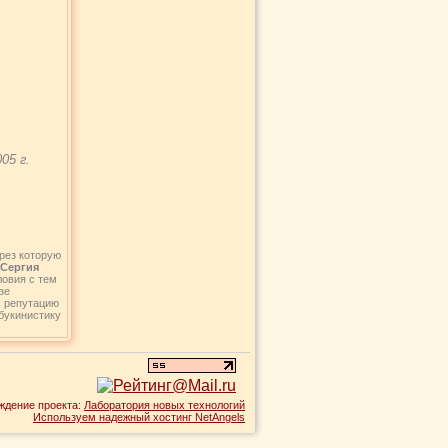
05 г.
рез которую
 Сергия
ловия с тем
зе
, репутацию
букинистику
ждение проекта:
Лаборатория новых технологий
Используем надежный хостинг NetAngels