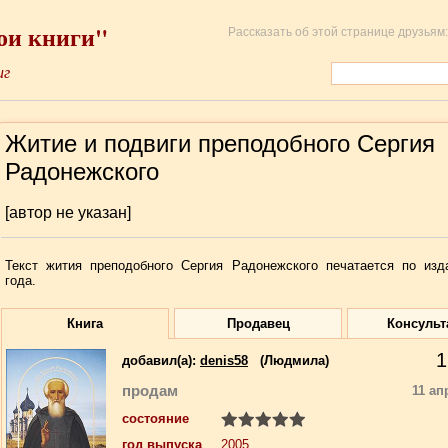
ои книги"
Рассказать об этой странице друзьям:
иг
Житие и подвиги преподобного Сергия
Радонежского
[автор не указан]
Текст жития преподобного Сергия Радонежского печатается по изд
года.
Книга
Продавец
Консульт
1
добавил(a):
denis58
(Людмила)
продам
11 ап
состояние
год выпуска
2005