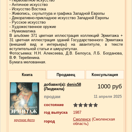
- Первобытное искусство
- Античное искусство
- Искусство Востока
- Живопись, скульптура и графика Западной Европы
- Декоративно-прикладное искусство Западной Европы
- Русское искусство
- Художественное оружие
- Нумизматика
В альбоме 371 цветная иллюстрация коллекций Эрмитажа +
31 цветная иллюстрация зданий Государственного Эрмитажа
(внешний вид и интерьеры) на авантитуле, в тексте
вступительной статьи и шмуцтитулах.
Фотосъемка: Н.Н. Алексеева, Д.В. Белоуса, Л.Б. Богданова,
В.Ф. Теребенина.
Бумага мелованная.
Книга
Продавец
Консультация
добавил(a):
denis58
1000
руб
(Людмила)
продам
11 апреля 2025
состояние
год выпуска
1987
Смоленск
(Смоленская
крупное фото
город
область)