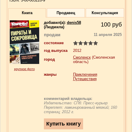
ISBN: 5-00-003220-9
Книга
Продавец
Консультация
добавил(a):
denis58
100
руб
(Людмила)
продам
11 апреля 2025
состояние
год выпуска
2012
Смоленск
(Смоленская
город
область)
крупное фото
жанры
Приключения
Путешествия
комментарий владельца:
Издательство: СПб: Пресс-курьер
Переплет: ламинированный мягкий; 160
страниц; 2012 г.