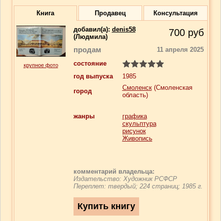
Книга
Продавец
Консультация
добавил(a):
denis58
700
руб
(Людмила)
продам
11 апреля 2025
состояние
крупное фото
год выпуска
1985
Смоленск
(Смоленская
город
область)
жанры
графика
скульптура
рисунок
Живопись
комментарий владельца:
Издательство: Художник РСФСР
Переплет: твердый; 224 страниц; 1985 г.