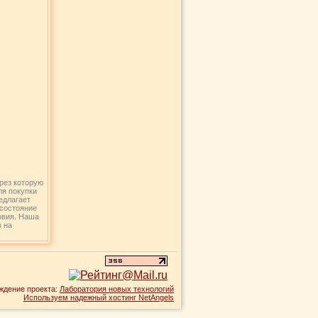
рез которую
ля покупки
едлагает
 состояние
овия. Наша
в на
ждение проекта:
Лаборатория новых технологий
Используем надежный хостинг NetAngels