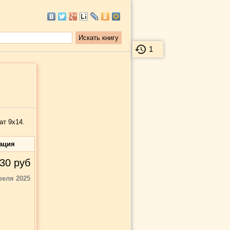
1
ат 9х14.
ация
30
руб
реля 2025