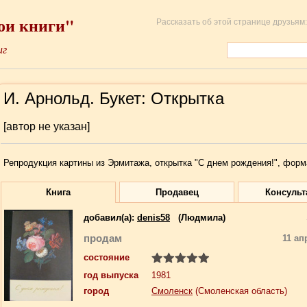
ои книги"
Рассказать об этой странице друзьям:
иг
И. Арнольд. Букет: Открытка
[автор не указан]
Репродукция картины из Эрмитажа, открытка "С днем рождения!", форм
Книга
Продавец
Консульт
добавил(a):
denis58
(Людмила)
продам
11 ап
состояние
год выпуска
1981
город
Смоленск
(Смоленская область)