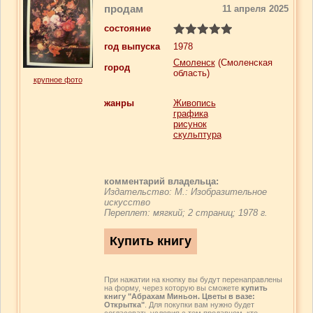
продам
11 апреля 2025
состояние
год выпуска
1978
Смоленск
(Смоленская
город
область)
крупное фото
жанры
Живопись
графика
рисунок
скульптура
комментарий владельца:
Издательство: М.: Изобразительное
искусство
Переплет: мягкий; 2 страниц; 1978 г.
При нажатии на кнопку вы будут перенаправлены
на форму, через которую вы сможете
купить
книгу "Абрахам Миньон. Цветы в вазе:
Открытка"
. Для покупки вам нужно будет