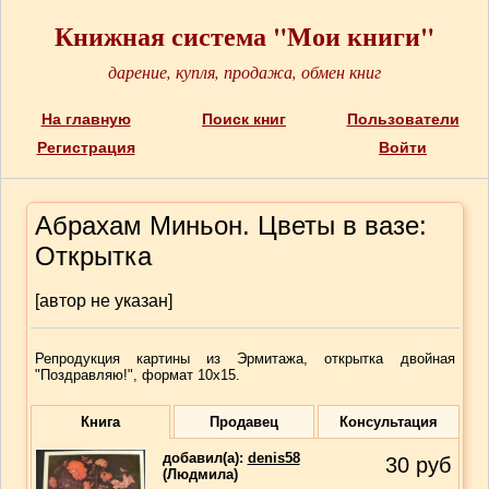
Книжная система "Мои книги"
дарение, купля, продажа, обмен книг
На главную
Поиск книг
Пользователи
Регистрация
Войти
Абрахам Миньон. Цветы в вазе:
Открытка
[автор не указан]
Репродукция картины из Эрмитажа, открытка двойная
"Поздравляю!", формат 10х15.
Книга
Продавец
Консультация
добавил(a):
denis58
30
руб
(Людмила)