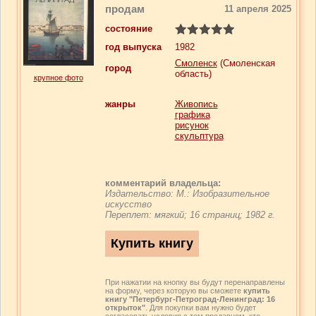
продам
11 апреля 2025
состояние
год выпуска
1982
Смоленск
(Смоленская
город
область)
крупное фото
жанры
Живопись
графика
рисунок
скульптура
комментарий владельца:
Издательство: М.: Изобразительное
искусство
Переплет: мягкий; 16 страниц; 1982 г.
При нажатии на кнопку вы будут перенаправлены
на форму, через которую вы сможете
купить
книгу "Петербург-Петроград-Ленинград: 16
открыток"
. Для покупки вам нужно будет