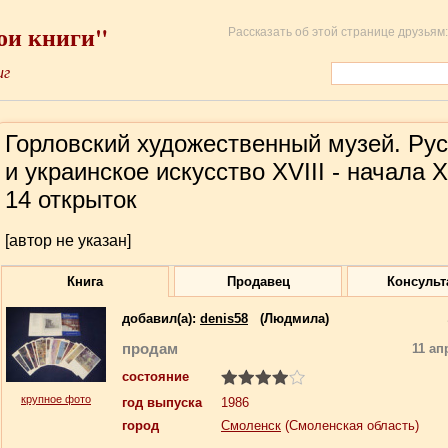
ои книги"
Рассказать об этой странице друзьям:
иг
Горловский художественный музей. Рус
и украинское искусство XVIII - начала X
14 открыток
[автор не указан]
Книга
Продавец
Консульт
добавил(a):
denis58
(Людмила)
продам
11 ап
состояние
крупное фото
год выпуска
1986
город
Смоленск
(Смоленская область)