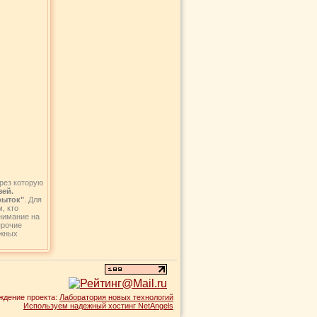
рез которую
зей.
крыток"
. Для
, кто
внимание на
прочие
ежных
ждение проекта:
Лаборатория новых технологий
Используем надежный хостинг NetAngels