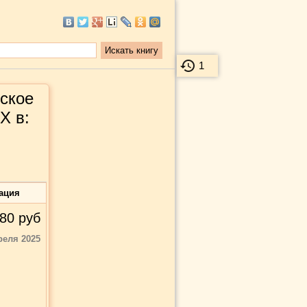
1
ское
X в:
ация
80
руб
реля 2025