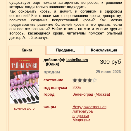
существует еще немало загадочных вопросов, к решению
которых люди только начинают подходить.
Как сохранить кровь, а значит, и организм в здоровом
состоянии? Как относиться к переливанию крови, донорству,
попыткам создания искусственной крови? Как можно
предотвратить развитие болезней крови и что делать, если
они все же возникли? Найти ответы на эти и многие другие
вопросы, касающиеся крови, читателям поможет опытный
доктор А. Г. Захарчук.
Книга
Продавец
Консультация
добавил(a):
lasto4ka.sm
300
руб
(Юлия)
продам
25 июля 2026
состояние
год выпуска
2005
город
Зеленоград
(Москва)
жанры
Нехудожественная
крупное фото
литература
здоровье
Медицина