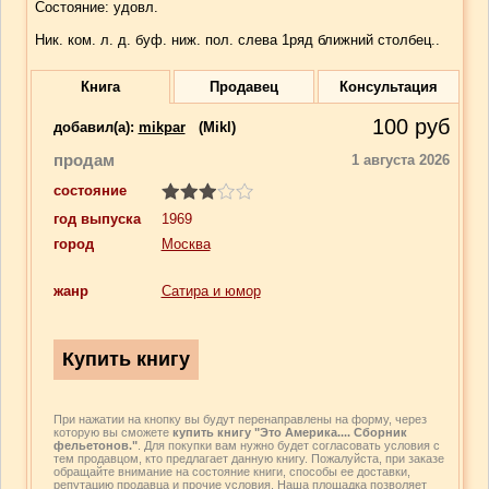
Состояние: удовл.
Ник. ком. л. д. буф. ниж. пол. слева 1ряд ближний столбец..
Книга
Продавец
Консультация
100
руб
добавил(a):
mikpar
(Mikl)
продам
1 августа 2026
состояние
год выпуска
1969
город
Москва
жанр
Сатира и юмор
При нажатии на кнопку вы будут перенаправлены на форму, через
которую вы сможете
купить книгу "Это Америка.... Сборник
фельетонов."
. Для покупки вам нужно будет согласовать условия с
тем продавцом, кто предлагает данную книгу. Пожалуйста, при заказе
обращайте внимание на состояние книги, способы ее доставки,
репутацию продавца и прочие условия. Наша площадка позволяет