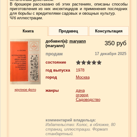
В брошюре рассказано об этих растениях, описаны способы
приготовления из них инсектицидов и применения последних
для борьбы с вредителями садовых и овощных культур.
Ч/б иллюстрации.
Книга
Продавец
Консультация
добавил(a):
maryann
350
руб
(maryann)
продам
17 декабря 2025
состояние
год выпуска
1978
город
Москва
крупное фото
жанры
дача
огород
Садоводство
комментарий владельца:
Издательство: Колос, в обложке, 80
страниц, иллюстрации. Формат
стандартный.