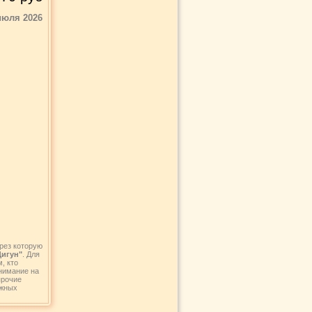
июля 2026
рез которую
Цигун"
. Для
, кто
внимание на
прочие
ежных