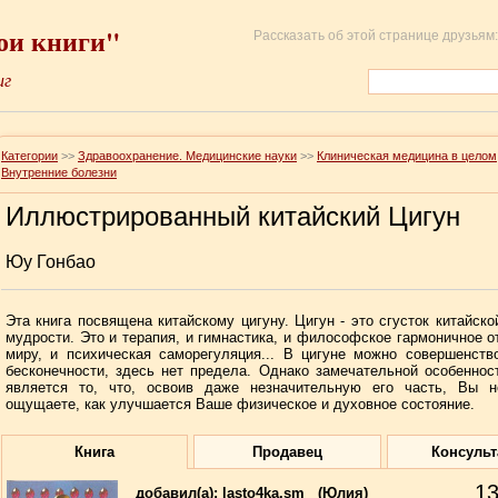
ои книги"
Рассказать об этой странице друзьям:
иг
Категории
>>
Здравоохранение. Медицинские науки
>>
Клиническая медицина в целом
Внутренние болезни
Иллюстрированный китайский Цигун
Юу Гонбао
Эта книга посвящена китайскому цигуну. Цигун - это сгусток китайско
мудрости. Это и терапия, и гимнастика, и философское гармоничное о
миру, и психическая саморегуляция... В цигуне можно совершенств
бесконечности, здесь нет предела. Однако замечательной особеннос
является то, что, освоив даже незначительную его часть, Вы н
ощущаете, как улучшается Ваше физическое и духовное состояние.
Книга
Продавец
Консульт
1
добавил(a):
lasto4ka.sm
(Юлия)