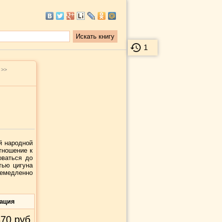
1
>>
й народной
тношение к
оваться до
тью цигуна
емедленно
ация
370
руб