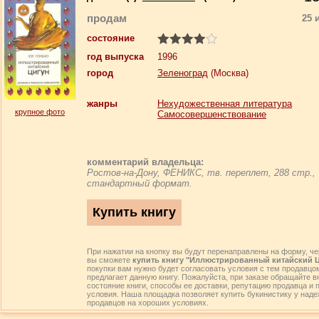
продам
25 
состояние
год выпуска
1996
город
Зеленоград
(Москва)
жанры
Нехудожественная литература
крупное фото
Самосовершенствование
комментарий владельца:
Ростов-на-Дону, ФЕНИКС, тв. переплет, 288 стр.,
стандартный формат.
При нажатии на кнопку вы будут перенаправлены на форму, че
вы сможете
купить книгу "Иллюстрированный китайский 
покупки вам нужно будет согласовать условия с тем продавцом
предлагает данную книгу. Пожалуйста, при заказе обращайте 
состояние книги, способы ее доставки, репутацию продавца и 
условия. Наша площадка позволяет купить букинистику у над
продавцов на хороших условиях.