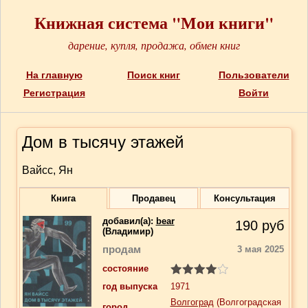
Книжная система "Мои книги"
дарение, купля, продажа, обмен книг
На главную
Поиск книг
Пользователи
Регистрация
Войти
Дом в тысячу этажей
Вайсс, Ян
Книга
Продавец
Консультация
добавил(a):
bear
190
руб
(Владимир)
продам
3 мая 2025
состояние
год выпуска
1971
Волгоград
(Волгоградская
город