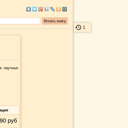
1
е научных
ация
90
руб