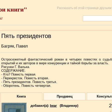
ои книги"
Рассказать об этой странице друзьям:
иг
Пять президентов
Багряк, Павел
Остросюжетный фантастический роман в четырех повестях о судьб
открытий и их авторов в мире конкуренции и тайной борьбы за власть.
Рисунки Г. Валька.
СОДЕРЖАНИЕ.
- Кто? Повесть первая.
- Перекресток. Повесть вторая.
- Пять президентов. Повесть третья.
- Оборотень. Повесть четвертая.
Книга
Продавец
Консульт
2
добавил(a):
bear
(Владимир)