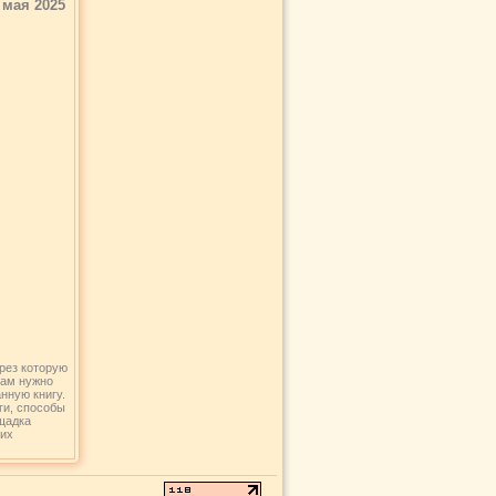
 мая 2025
рез которую
вам нужно
нную книгу.
ги, способы
щадка
ших