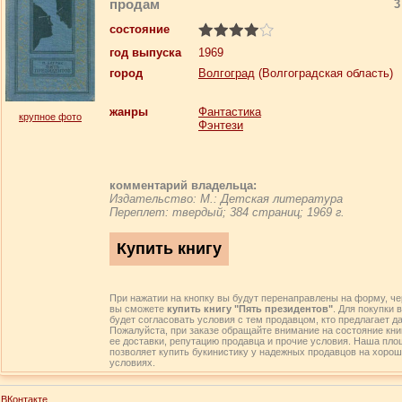
продам
3
состояние
год выпуска
1969
город
Волгоград
(Волгоградская область)
жанры
Фантастика
крупное фото
Фэнтези
комментарий владельца:
Издательство: М.: Детская литература
Переплет: твердый; 384 страниц; 1969 г.
При нажатии на кнопку вы будут перенаправлены на форму, че
вы сможете
купить книгу "Пять президентов"
. Для покупки 
будет согласовать условия с тем продавцом, кто предлагает да
Пожалуйста, при заказе обращайте внимание на состояние кни
ее доставки, репутацию продавца и прочие условия. Наша пло
позволяет купить букинистику у надежных продавцов на хоро
условиях.
ВКонтакте