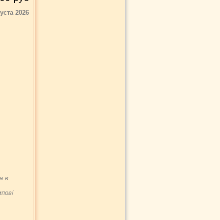
густа 2026
а в
пов!