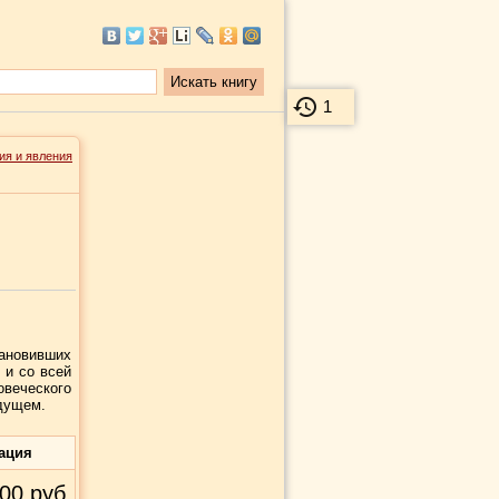
1
ия и явления
ановивших
 и со всей
овеческого
удущем.
ация
00
руб