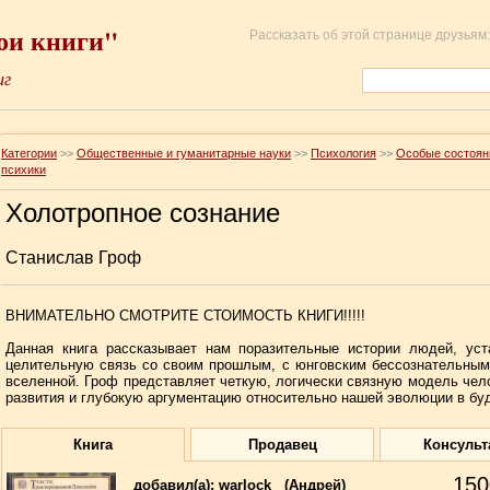
ои книги"
Рассказать об этой странице друзьям:
иг
Категории
>>
Общественные и гуманитарные науки
>>
Психология
>>
Особые состоян
психики
Холотропное сознание
Станислав Гроф
ВНИМАТЕЛЬНО СМОТРИТЕ СТОИМОСТЬ КНИГИ!!!!!
Данная книга рассказывает нам поразительные истории людей, уст
целительную связь со своим прошлым, с юнговским бессознательным
вселенной. Гроф представляет четкую, логически связную модель чел
развития и глубокую аргументацию относительно нашей эволюции в б
Книга
Продавец
Консульт
150
добавил(a):
warlock
(Андрей)