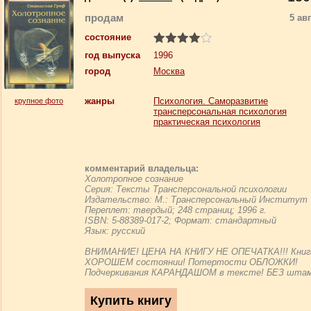
продам
5 ав
состояние
год выпуска
1996
город
Москва
жанры
Психология. Саморазвитие
крупное фото
трансперсональная психология
практическая психология
комментарий владельца:
Холотропное сознание
Серия: Тексты Трансперсональной психологии
Издательство: М.: Трансперсональный Институт
Переплет: твердый; 248 страниц; 1996 г.
ISBN: 5-88389-017-2; Формат: стандартный
Язык: русский
ВНИМАНИЕ! ЦЕНА НА КНИГУ НЕ ОПЕЧАТКА!!! Книг
ХОРОШЕМ состоянии! Потертости ОБЛОЖКИ!
Подчеркивания КАРАНДАШОМ в тексте! БЕЗ штам