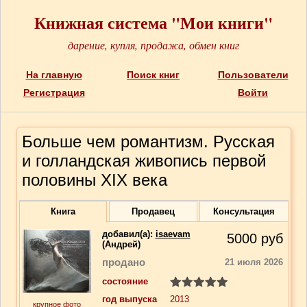
Книжная система "Мои книги"
дарение, купля, продажа, обмен книг
На главную
Поиск книг
Пользователи
Регистрация
Войти
Больше чем романтизм. Русская
и голландская живопись первой
половины XIX века
Книга
Продавец
Консультация
добавил(a):
isaevam
5000
руб
(Андрей)
продано
21 июля 2026
состояние
год выпуска
2013
крупное фото