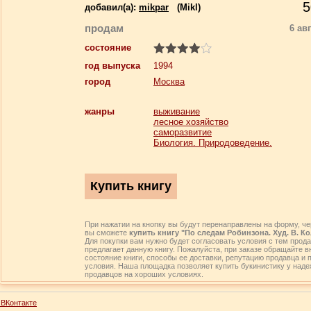
5
добавил(a):
mikpar
(Mikl)
продам
6 ав
состояние
год выпуска
1994
город
Москва
жанры
выживание
лесное хозяйство
саморазвитие
Биология. Природоведение.
При нажатии на кнопку вы будут перенаправлены на форму, че
вы сможете
купить книгу "По следам Робинзона. Худ. В. К
Для покупки вам нужно будет согласовать условия с тем прода
предлагает данную книгу. Пожалуйста, при заказе обращайте 
состояние книги, способы ее доставки, репутацию продавца и 
условия. Наша площадка позволяет купить букинистику у над
продавцов на хороших условиях.
ВКонтакте