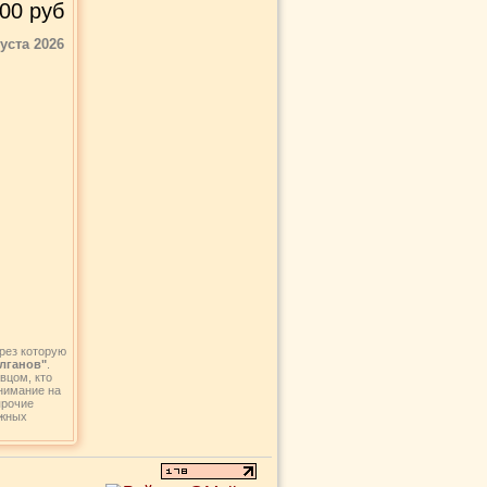
00
руб
густа 2026
рез которую
олганов"
.
вцом, кто
внимание на
прочие
ежных