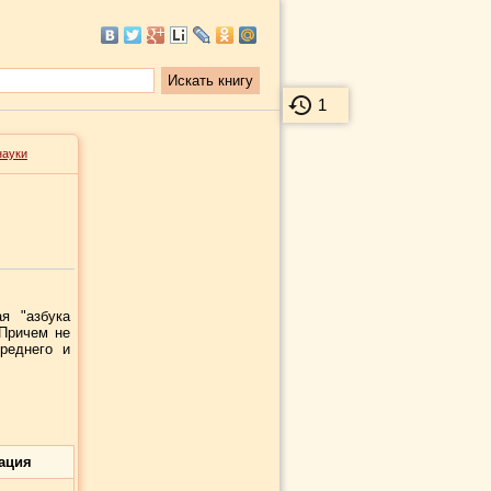
1
науки
я "азбука
 Причем не
реднего и
ация