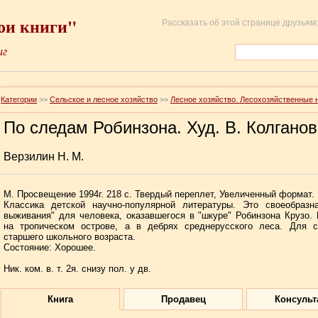
ои книги"
Рассказать об этой странице друзьям:
иг
Категории
>>
Сельское и лесное хозяйство
>>
Лесное хозяйство. Лесохозяйственные 
По следам Робинзона. Худ. В. Колганов
Верзилин Н. М.
М. Просвещение 1994г. 218 с. Твердый переплет, Увеличенный формат.
Классика детской научно-популярной литературы. Это своеобразна
выживания" для человека, оказавшегося в "шкуре" Робинзона Крузо.
на тропическом острове, а в дебрях среднерусского леса. Для с
старшего школьного возраста.
Состояние: Хорошее.
Ник. ком. в. т. 2я. снизу пол. у дв.
Книга
Продавец
Консульт