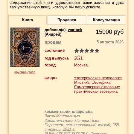
содержание этой книги удовлетворит ваши желания и даст
вам умственную пищу, которую вы легко усвоите.
Книга
Продавец
Консультация
добавил(a):
warlock
15000
руб
(Андрей)
продам
5 августа 2026
состояние
год выпуска
2021
город
Москва
крупное фото
жанры
эзотерическая психология
Мистика. Эзотерика.
Самосовершенствование
практическая эзотерика
комментарий владельца:
Закон Ментализма
Издательство: Литера Нова
Переплет: ламинированный мягкий; 258
страниц; 2021 г.
ISBN: 978-617-7873-05-0; Формат: