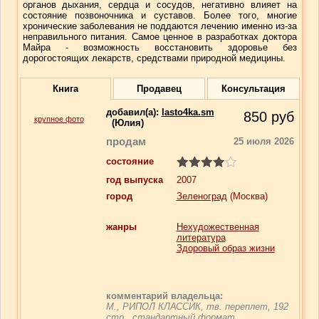
органов дыхания, сердца и сосудов, негативно влияет на
состояние позвоночника и суставов. Более того, многие
хронические заболевания не поддаются лечению именно из-за
неправильного питания. Самое ценное в разработках доктора
Майра - возможность восстановить здоровье без
дорогостоящих лекарств, средствами природной медицины.
Книга
Продавец
Консультация
добавил(a):
lasto4ka.sm
850
руб
крупное фото
(Юлия)
продам
25 июля 2026
состояние
год выпуска
2007
город
Зеленоград
(Москва)
жанры
Нехудожественная
литература
Здоровый образ жизни
комментарий владельца:
М., РИПОЛ КЛАССИК, тв. переплет, 192
стр., стандартный формат.