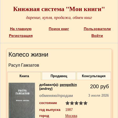
Книжная система "Мои книги"
дарение, купля, продажа, обмен книг
На главную
Поиск книг
Пользователи
Регистрация
Войти
Колесо жизни
Расул Гамзатов
Книга
Продавец
Консультация
добавил(a):
perepelkin
200
руб
(andrey)
обменяю/продам
3 июля 2026
состояние
год выпуска
1987
город
Москва