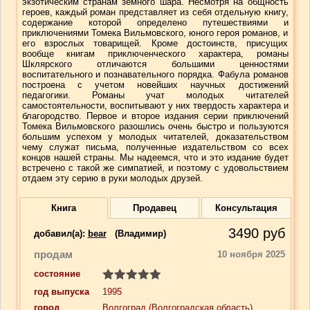
экзотическим странам земного шара. Несмотря на общность
героев, каждый роман представляет из себя отдельную книгу,
содержание которой определено путешествиями и
приключениями Томека Вильмовского, юного героя романов, и
его взрослых товарищей. Кроме достоинств, присущих
вообще книгам приключенческого характера, романы
Шклярского отличаются большими ценностями
воспитательного и познавательного порядка. Фабула романов
построена с учетом новейших научных достижений
педагогики. Романы учат молодых читателей
самостоятельности, воспитывают у них твердость характера и
благородство. Первое и второе издания серии приключений
Томека Вильмовского разошлись очень быстро и пользуются
большим успехом у молодых читателей, доказательством
чему служат письма, полученные издательством со всех
концов нашей страны. Мы надеемся, что и это издание будет
встречено с такой же симпатией, и поэтому с удовольствием
отдаем эту серию в руки молодых друзей.
Книга
Продавец
Консультация
3490
руб
добавил(a):
bear
(Владимир)
продам
10 ноября 2025
состояние
год выпуска
1995
город
Волгоград
(Волгоградская область)