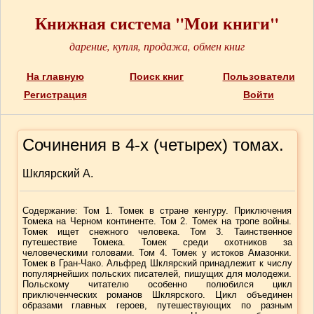
Книжная система "Мои книги"
дарение, купля, продажа, обмен книг
На главную
Поиск книг
Пользователи
Регистрация
Войти
Сочинения в 4-х (четырех) томах.
Шклярский А.
Содержание: Том 1. Томек в стране кенгуру. Приключения
Томека на Черном континенте. Том 2. Томек на тропе войны.
Томек ищет снежного человека. Том 3. Таинственное
путешествие Томека. Томек среди охотников за
человеческими головами. Том 4. Томек у истоков Амазонки.
Томек в Гран-Чако. Альфред Шклярский принадлежит к числу
популярнейших польских писателей, пишущих для молодежи.
Польскому читателю особенно полюбился цикл
приключенческих романов Шклярского. Цикл объединен
образами главных героев, путешествующих по разным