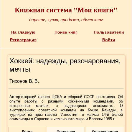
Книжная система "Мои книги"
дарение, купля, продажа, обмен книг
На главную
Поиск книг
Пользователи
Регистрация
Войти
Хоккей: надежды, разочарования,
мечты
Тихонов В. В.
Автор-старший тренер ЦСКА и сборной СССР по хоккею. Об
опыте работы с разными хоккейными командами, об
интересных матчах, о выдающихся хоккеистах. О
выступлениях советской команды на Кубке Канады, в
турнирах на приз газеты `Известия`, о матчах 14-й Белой
олимпиады в Сараево и чемпионата мира и Европы 1985 г.
Книга
Продавец
Консультация