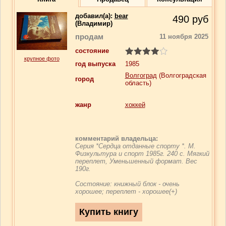
добавил(a):
bear
490
руб
(Владимир)
продам
11 ноября 2025
состояние
крупное фото
год выпуска
1985
Волгоград
(Волгоградская
город
область)
жанр
хоккей
комментарий владельца:
Серия *Сердца отданные спорту *. М.
Физкультура и спорт 1985г. 240 с. Мягкий
переплет, Уменьшенный формат. Вес
190г.
Состояние: книжный блок - очень
хорошее; переплет - хорошее(+)