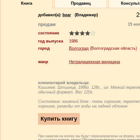
Книга
Продавец
Консульт
2
добавил(a):
bear
(Владимир)
продам
15 но
состояние
год выпуска
1986
город
Волгоград
(Волгоградская область)
жанр
Нетрадиционная медицина
комментарий владельца:
Кишинев: Штиинца, 1986г. 128с., ил. Мягкий перепл
обычный формат. Вес 120г.
Состояние: книжный блок - очень хорошее, перепле
хорошее, разводы от воды на задней обложке
При нажатии на кнопку вы будут перенаправлены на форму, че
вы сможете
купить книгу "Экстерорецепторы кожи (некот