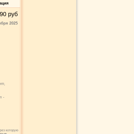
ация
90
руб
ября 2025
ет,
т -
рез которую
орые