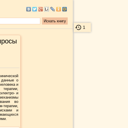
1
просы
инической
 данные о
человека и
терапии,
электро- и
еханизмы
ования во
-терапии,
дисками и
имающихся
ями.