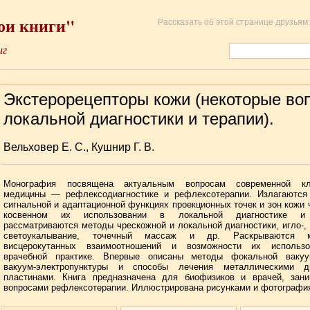
ои книги"
Рассказать об этой странице друзьям:
иг
Экстерорецепторы кожи (некоторые во
локальной диагностики и терапии).
Вельховер Е. С., Кушнир Г. В.
Монография посвящена актуальным вопросам современной кл
медицины — рефлексодиагностике и рефлексотерапии. Излагаются
сигнальной и адаптационной функциях проекционных точек и зон кожи 
косвенном их использовании в локальной диагностике и 
рассматриваются методы чрескожной и локальной диагностики, игло-, 
светоукалывание, точечный массаж и др. Раскрываются м
висцерокутанных взаимоотношений и возможности их использ
врачебной практике. Впервые описаны методы фокальной вакуум
вакуум-электропунктуры и способы лечения металлическими 
пластинами. Книга предназначена для биофизиков и врачей, зан
вопросами рефлексотерапии. Иллюстрирована рисунками и фотографи